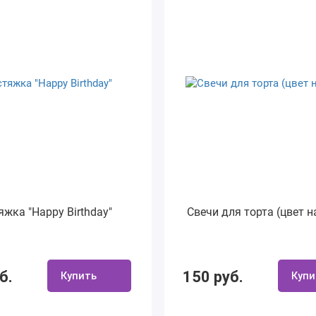
яжка "Happy Birthday"
Свечи для торта (цвет н
б.
150 руб.
Купить
Купи