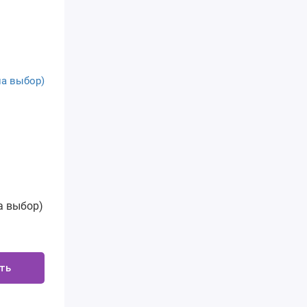
а выбор)
ть